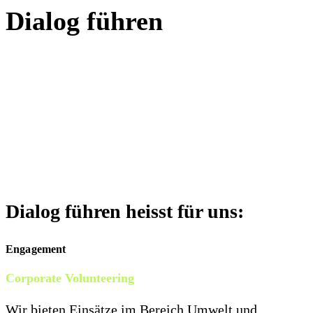
Dialog führen
Wir fördern nachhaltiges Handeln,
indem wir den Dialog suchen,
Transparenz schaffen und
Mitarbeitende sowie Stakeholder
gezielt befähigen.
Dialog führen heisst für uns:
Engagement
Corporate Volunteering
Wir bieten Einsätze im Bereich Umwelt und