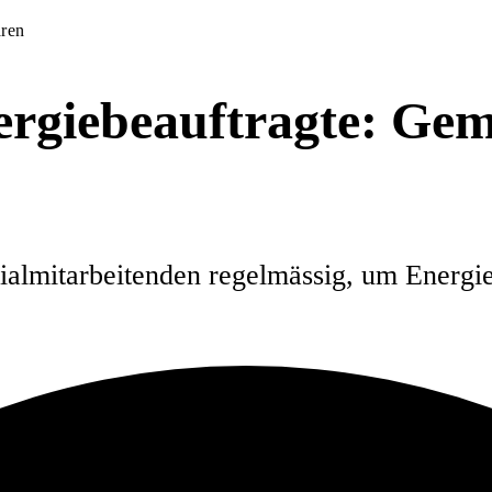
aren
ergiebeauftragte: Ge
Filialmitarbeitenden regelmässig, um Ener