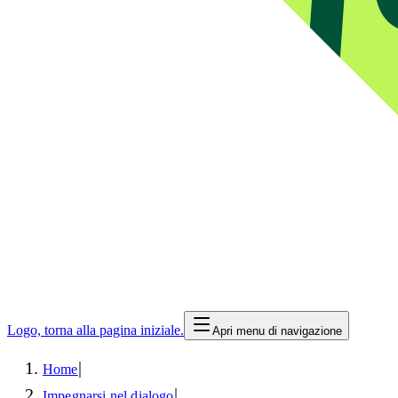
Logo, torna alla pagina iniziale.
Apri menu di navigazione
|
Home
|
Impegnarsi nel dialogo