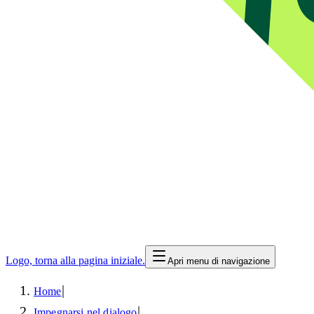
Logo, torna alla pagina iniziale.
Apri menu di navigazione
|
Home
|
Impegnarsi nel dialogo