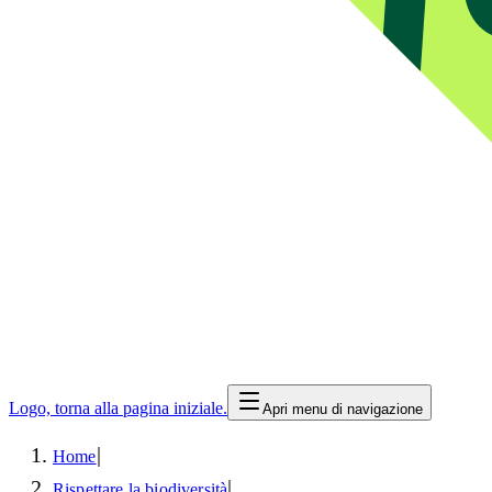
Logo, torna alla pagina iniziale.
Apri menu di navigazione
|
Home
|
Rispettare la biodiversità