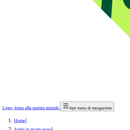
Logo, torna alla pagina iniziale.
Apri menu di navigazione
|
Home
|
Agire in modo equo