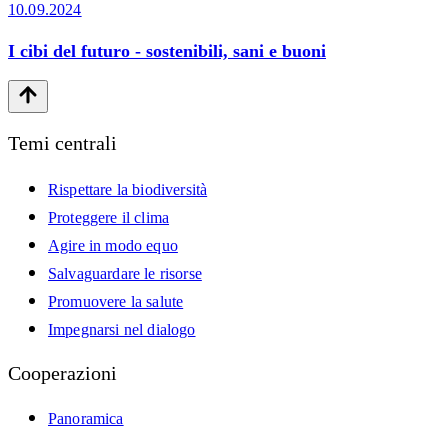
10.09.2024
I cibi del futuro - sostenibili, sani e buoni
Temi centrali
Rispettare la biodiversità
Proteggere il clima
Agire in modo equo
Salvaguardare le risorse
Promuovere la salute
Impegnarsi nel dialogo
Cooperazioni
Panoramica